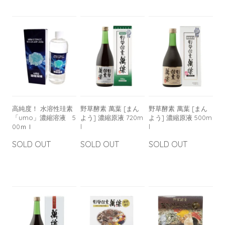
高純度！ 水溶性珪素
野草酵素 萬葉 [まん
野草酵素 萬葉 [まん
「umo」濃縮溶液 5
よう] 濃縮原液 720m
よう] 濃縮原液 500m
00ｍｌ
l
l
SOLD OUT
SOLD OUT
SOLD OUT