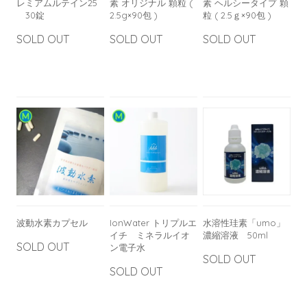
レミアムルテイン25
素 オリジナル 顆粒 (
素 ヘルシータイプ 顆
30錠
2.5g×90包 )
粒 ( 2.5ｇ×90包 )
SOLD OUT
SOLD OUT
SOLD OUT
波動水素カプセル
IonWater トリプルエ
水溶性珪素「umo」
イチ ミネラルイオ
濃縮溶液 50ml
SOLD OUT
ン電子水
SOLD OUT
SOLD OUT