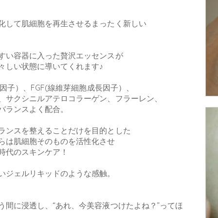
化して肌細胞を再生させるまったく新しい
すい容器に入った贅沢エッセンスが
々しい状態に導いてくれます♪
因子）、FGF(線維芽細胞成長因子）、
、サクシニルアテロコラーゲン、フラーレン、
バランスよく配合。
ランスを整えることだけを目的とした
らは肌細胞そのものを活性化させ
時代のスキンケア！
いジェルリキッドのような感触。
う間に浸透し、“あれ、今美容液つけたよね？”ってほ