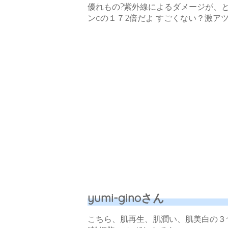
優れもの?紫外線によるダメージが、
ンcの１７2倍だよ すごくない？激ア
yumi-ginoさん
こちら、肌再生、肌潤い、肌美白の３