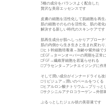
3種の成分をバランスよく配合した
贅沢な美容エッセンスです
皮膚の細胞を活性化して肌細胞を再生
肌の細胞そのものを活性化、肌の老化
解決する新しい時代のスキンケアです
肌再生成分が肌へしっかりアプローチ
肌の内側から生き生きと生まれ変わりま
□ヒト幹細胞培養液→加齢や紫外線で
□EGF→ターンオーバーの周期を正常
□FGF→繊維芽細胞を若返らせれる
□プラセンタ→アンチエイジングに作
そして潤い成分がインナードライも改
□リピジュア→潤いのベールをつくる
□ヒアルロン酸ナトリウム→プリっと
□サクシニルアテロコラーゲン→外部
ぷるっとしたジェル状の美容液です