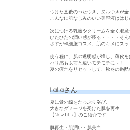
つけた直後のべたつき、ヌルつきが全
こんなに肌なじみのいい美容液はは
次につける乳液やクリームを全く邪魔
ひたひたの潤い感が残る・・・・そ
さすが幹細胞コスメ、肌のキメにスッ
使う程に、肌の透明感が増し、薄皮を
ハリ感も以前と違いモチモチに～！
夏の疲れをリセットして、秋冬の過酷
LaLaさん
夏に紫外線をたっぷり浴び、
大きなダメージを受けた肌を再生
【New LiLix】のご紹介です
肌再生・肌潤い・肌美白